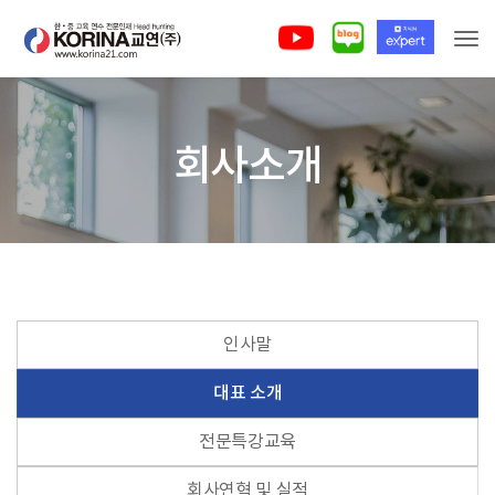
Togg
회사소개
인사말
대표 소개
전문특강교육
회사연혁 및 실적