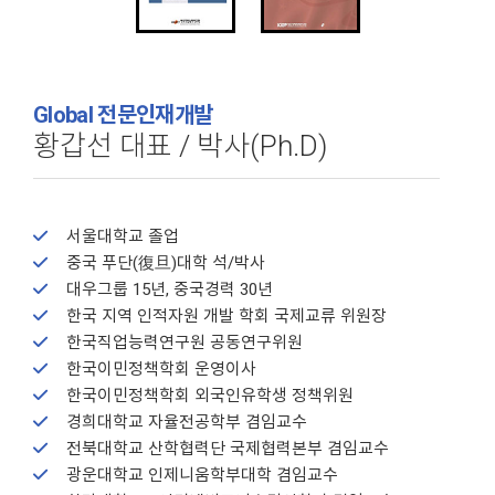
Global 전문인재개발
황갑선 대표 / 박사(Ph.D)
서울대학교 졸업
중국 푸단(復旦)대학 석/박사
대우그룹 15년, 중국경력 30년
한국 지역 인적자원 개발 학회 국제교류 위원장
한국직업능력연구원 공동연구위원
한국이민정책학회 운영이사
한국이민정책학회 외국인유학생 정책위원
경희대학교 자율전공학부 겸임교수
전북대학교 산학협력단 국제협력본부 겸임교수
광운대학교 인제니움학부대학 겸임교수